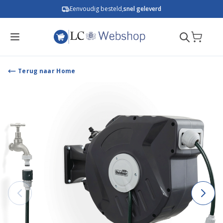
Ga naar de inhoud
Eenvoudig besteld,
snel geleverd
Terug naar Home