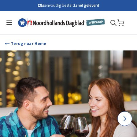
Ga naar de inhoud
Eenvoudig besteld,
snel geleverd
Terug naar Home