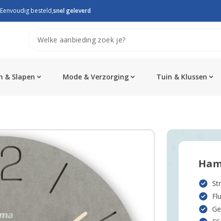
Eenvoudig besteld,
snel geleverd
 & Slapen
Mode & Verzorging
Tuin & Klussen
Ham
St
Flu
Ge