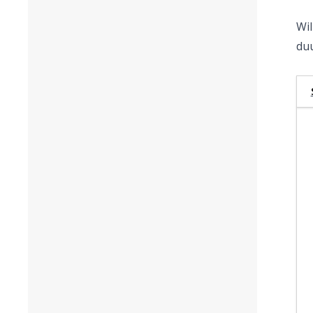
Wil
duu