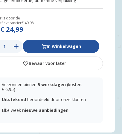
C-gecertificeerde, duurzame verpakking
rijs door de
t/leverancier
€ 49,98
€ 24,99
s
In Winkelwagen
Bewaar voor later
Verzonden binnen
5 werkdagen
(kosten:
€ 6,95)
Uitstekend
beoordeeld door onze klanten
Elke week
nieuwe aanbiedingen