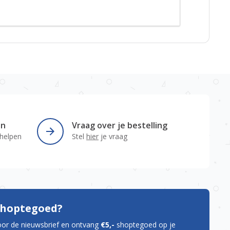
en
Vraag over je bestelling
 helpen
Stel
hier
je vraag
 shoptegoed?
oor de nieuwsbrief en ontvang
€5,-
shoptegoed op je