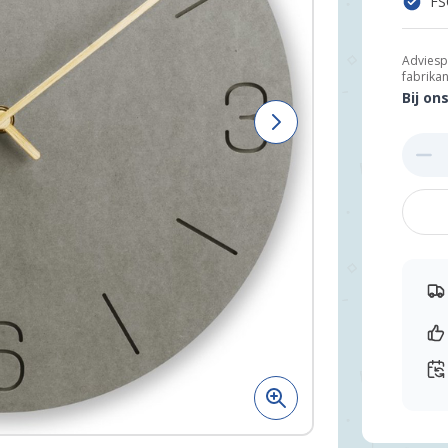
FS
Adviesp
fabrikan
Bij on