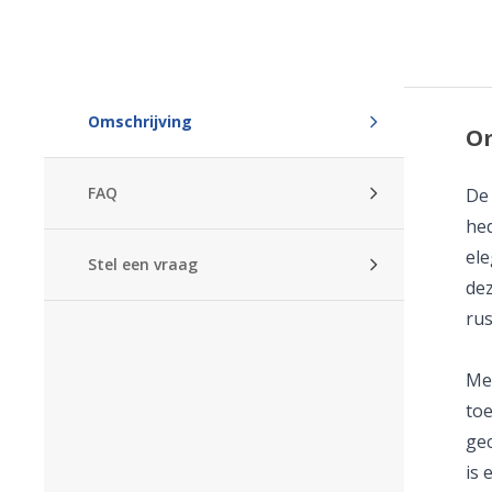
Omschrijving
Om
FAQ
De 
hed
ele
Stel een vraag
dez
rus
Met
toe
gec
is 