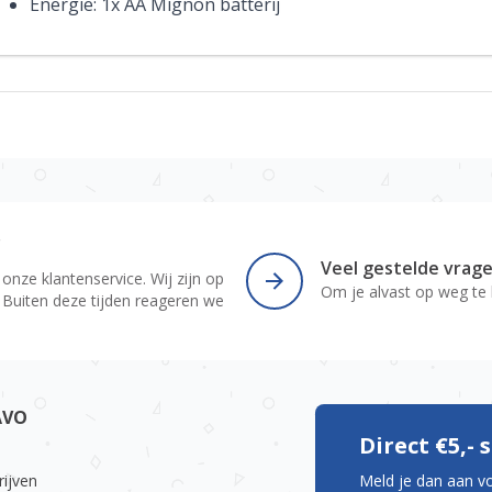
Energie: 1x AA Mignon batterij
r
Veel gestelde vrag
 onze klantenservice. Wij zijn op
Om je alvast op weg te
 Buiten deze tijden reageren we
AVO
Direct €5,-
rijven
Meld je dan aan v