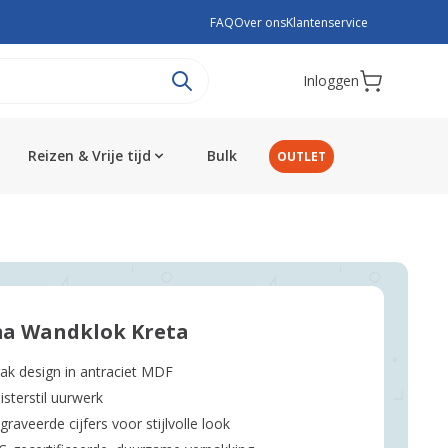
FAQ
Over ons
Klantenservice
Inloggen
Reizen & Vrije tijd
Bulk
OUTLET
a Wandklok Kreta
rak design in antraciet MDF
isterstil uurwerk
graveerde cijfers voor stijlvolle look