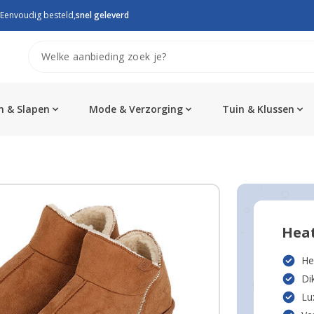
Eenvoudig besteld,
snel geleverd
 & Slapen
Mode & Verzorging
Tuin & Klussen
Heat
He
Di
Lu