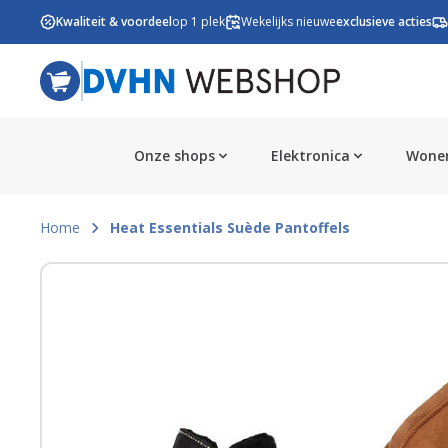
Ga naar de inhoud
Kwaliteit & voordeel
op 1 plek
Wekelijks nieuwe
exclusieve acties
Onze shops
Elektronica
Wonen
Home
Heat Essentials Suède Pantoffels