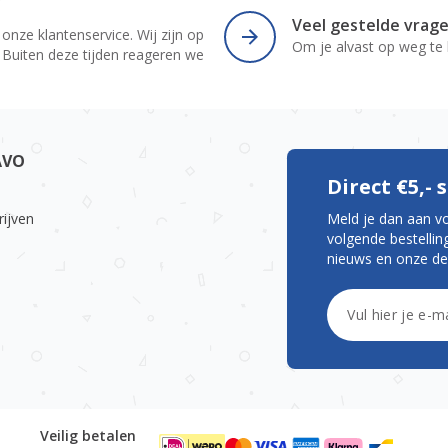
r
Veel gestelde vrag
 onze klantenservice. Wij zijn op
Om je alvast op weg te
 Buiten deze tijden reageren we
AVO
Direct €5,-
rijven
Meld je dan aan v
volgende bestelling
nieuws en onze de
E-mailadres
Veilig betalen