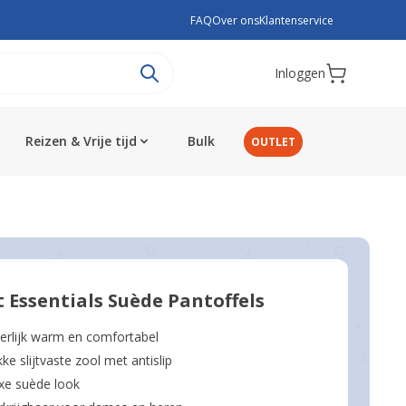
FAQ
Over ons
Klantenservice
Inloggen
Reizen & Vrije tijd
Bulk
OUTLET
 Essentials Suède Pantoffels
erlijk warm en comfortabel
kke slijtvaste zool met antislip
xe suède look