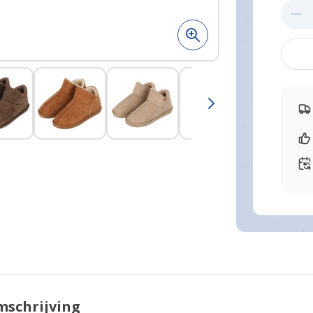
e
View larger image
View larger image
View larger image
View larger image
View 
schrijving