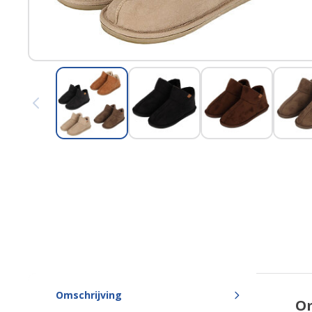
View larger image
View larger image
View larger imag
Omschrijving
Om