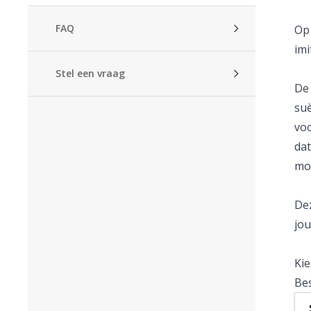
FAQ
Op 
imi
Stel een vraag
De 
suè
voo
dat
moe
Dez
jou
Kie
Bes