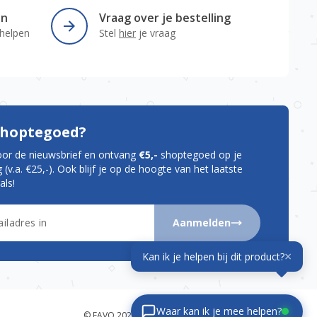
en
Vraag over je bestelling
 helpen
Stel
hier
je vraag
 shoptegoed?
oor de nieuwsbrief en ontvang
€5,-
shoptegoed op je
 (v.a. €25,-). Ook blijf je op de hoogte van het laatste
als!
Aanmelden
×
Kan ik je helpen bij dit product?
Waar kan ik je mee helpen?
© FAVO 2026