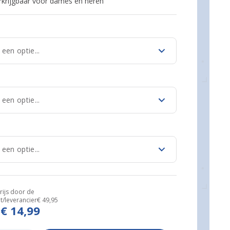
rkrijgbaar voor dames en heren
rijs door de
t/leverancier
€ 49,95
€ 14,99
s