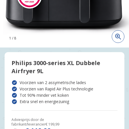
1
/
8
Philips 3000-series XL Dubbele
Airfryer 9L
Voorzien van 2 assymetrische lades
Voorzien van Rapid Air Plus technologie
Tot 90% minder vet koken
Extra snel en energiezuinig
Adviesprijs door de
fabrikant/leverancier
€ 199,99