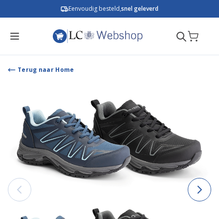
Ga naar de inhoud
Eenvoudig besteld,
snel geleverd
Terug naar Home