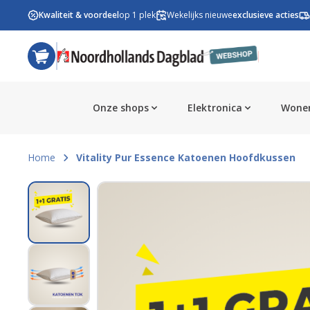
Ga naar de inhoud
Kwaliteit & voordeel
op 1 plek
Wekelijks nieuwe
exclusieve acties
Onze shops
Elektronica
Wonen
Home
Vitality Pur Essence Katoenen Hoofdkussen
View larger image
View larger image