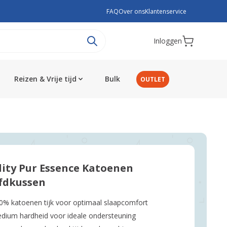
FAQ
Over ons
Klantenservice
Inloggen
Reizen & Vrije tijd
Bulk
OUTLET
lity Pur Essence Katoenen
fdkussen
0% katoenen tijk voor optimaal slaapcomfort
dium hardheid voor ideale ondersteuning