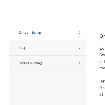
Omschrijving
Om
FAQ
EX
Gen
Er 
Stel een vraag
to
Het
fri
de 