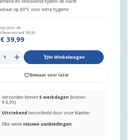
emend en verkoelend tijdens de nacht
sbaar op 60°C voor extra hygiëne
rijs door de
t/leverancier
€ 99,95
€ 39,99
s
In Winkelwagen
Bewaar voor later
Verzonden binnen
5 werkdagen
(kosten:
€ 6,95)
Uitstekend
beoordeeld door onze klanten
Elke week
nieuwe aanbiedingen