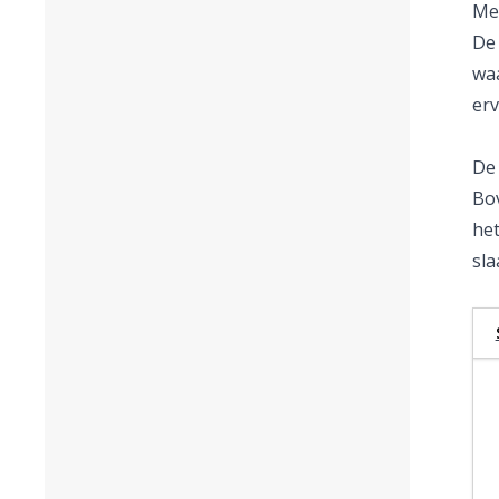
Met
De 
waa
erv
De 
Bov
het
sla