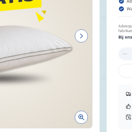
Ad
Wa
Adviesp
fabrikan
Bij on