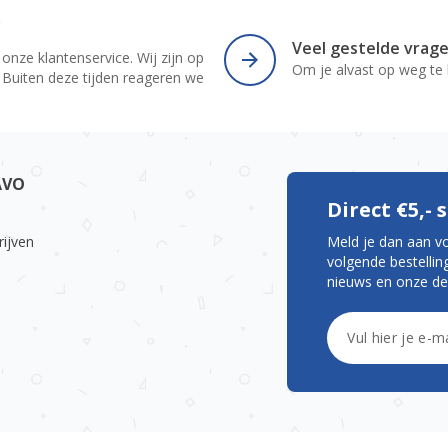
r
Veel gestelde vrag
 onze klantenservice. Wij zijn op
Om je alvast op weg te
 Buiten deze tijden reageren we
AVO
Direct €5,-
rijven
Meld je dan aan v
volgende bestelling
nieuws en onze de
E-mailadres