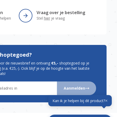
en
Vraag over je bestelling
 helpen
Stel
hier
je vraag
 shoptegoed?
oor de nieuwsbrief en ontvang
€5,-
shoptegoed op je
 (v.a. €25,-). Ook blijf je op de hoogte van het laatste
als!
Aanmelden
×
Kan ik je helpen bij dit product?