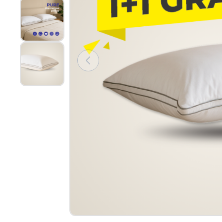
View larger image
View larger image