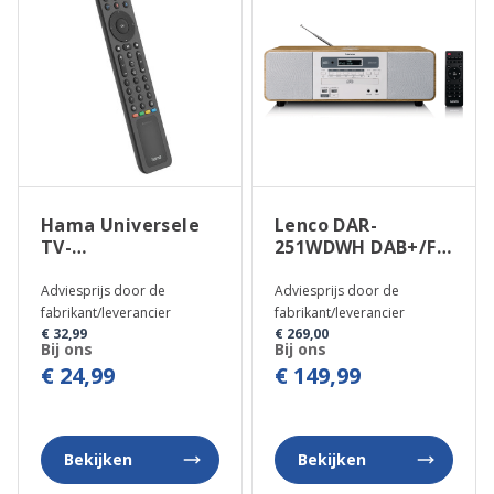
Hama Universele
Lenco DAR-
TV-
251WDWH DAB+/FM
Afstandsbediening
Radio met CD-
speler
Adviesprijs door de
Adviesprijs door de
fabrikant/leverancier
fabrikant/leverancier
€ 32,99
€ 269,00
Bij ons
Bij ons
€ 24,99
€ 149,99
Bekijken
Bekijken