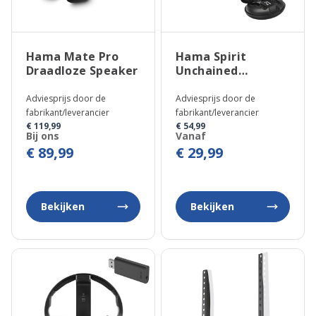
Hama Mate Pro
Hama Spirit
Draadloze Speaker
Unchained
Geavanceerde
Oordopjes
Adviesprijs door de
Adviesprijs door de
fabrikant/leverancier
fabrikant/leverancier
€ 119,99
€ 54,99
Bij ons
Vanaf
€ 89,99
€ 29,99
Bekijken
Bekijken