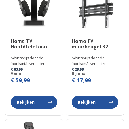
Hama TV
Hama TV
Hoofdtelefoon
muurbeugel 32
Draadloos
t/m 65 inch
Adviesprijs door de
Adviesprijs door de
fabrikant/leverancier
fabrikant/leverancier
€ 83,99
€ 29,99
Vanaf
Bij ons
€ 59,99
€ 17,99
Bekijken
Bekijken