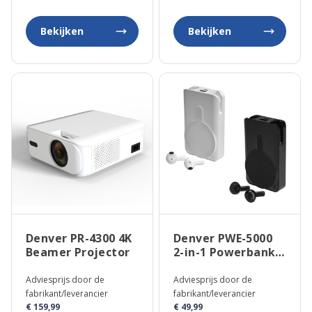
Bekijken
Bekijken
Denver PR-4300 4K
Denver PWE-5000
Beamer Projector
2-in-1 Powerbank
met Bluetooth
Oordopjes
Adviesprijs door de
Adviesprijs door de
fabrikant/leverancier
fabrikant/leverancier
€ 159,99
€ 49,99