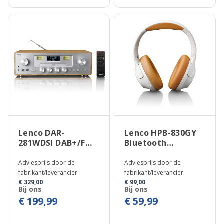
Lenco DAR-
Lenco HPB-830GY
281WDSI DAB+/FM
Bluetooth
Radio met CD-
Headphone
speler
Adviesprijs door de
Adviesprijs door de
fabrikant/leverancier
fabrikant/leverancier
€ 329,00
€ 99,00
Bij ons
Bij ons
€ 199,99
€ 59,99