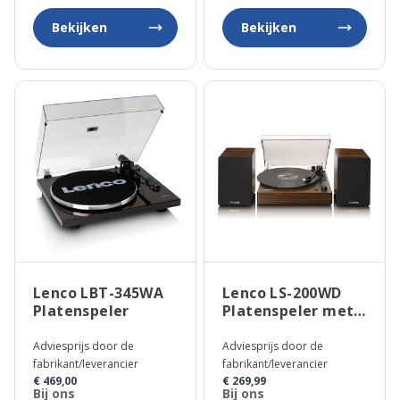
Bekijken
Bekijken
Lenco LBT-345WA
Lenco LS-200WD
Platenspeler
Platenspeler met
Luidsprekers
Adviesprijs door de
Adviesprijs door de
fabrikant/leverancier
fabrikant/leverancier
€ 469,00
€ 269,99
Bij ons
Bij ons