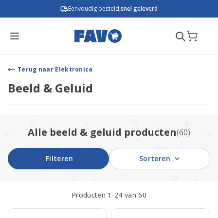
Ga naar de inhoud
Eenvoudig besteld,
snel geleverd
Terug naar Elektronica
Beeld & Geluid
Alle beeld & geluid producten
(60)
Filteren
Sorteren
Producten
1
-
24
van
60