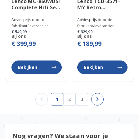
Lenco MC-860WDSI
Lenco TCD-3571-
Complete Hifi Set
MY Retro
met Speakers
Platenspeler
Adviesprijs door de
Adviesprijs door de
fabrikant/leverancier
fabrikant/leverancier
€ 549,99
€ 329,99
Bij ons
Bij ons
€ 399,99
€ 189,99
Bekijken
Bekijken
1
2
3
U lees momenteel pagina
Pagina
Pagina
Nog vragen? We staan voor je