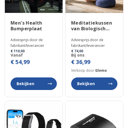
Men's Health
Meditatiekussen
Bumperplaat
van Biologisch
Katoen
Adviesprijs door de
Adviesprijs door de
fabrikant/leverancier
fabrikant/leverancier
€ 110,00
€ 74,00
Vanaf
Bij ons
€ 54,99
€ 36,99
Verkoop door
Glemo
Bekijken
Bekijken