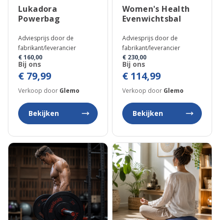
Lukadora
Women's Health
Powerbag
Evenwichtsbal
Adviesprijs door de
Adviesprijs door de
fabrikant/leverancier
fabrikant/leverancier
€ 160,00
€ 230,00
Bij ons
Bij ons
€ 79,99
€ 114,99
Verkoop door
Glemo
Verkoop door
Glemo
Bekijken
Bekijken