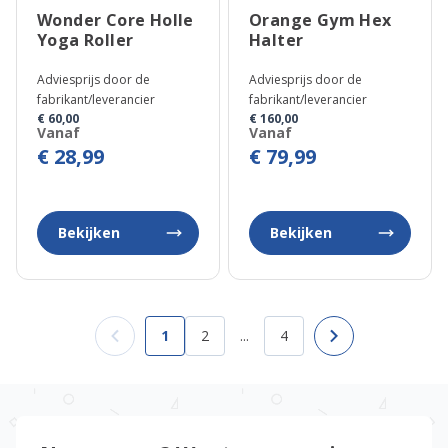
Wonder Core Holle
Orange Gym Hex
Yoga Roller
Halter
Adviesprijs door de
Adviesprijs door de
fabrikant/leverancier
fabrikant/leverancier
€ 60,00
€ 160,00
Vanaf
Vanaf
€ 28,99
€ 79,99
Bekijken
Bekijken
1
2
...
4
U lees momenteel pagina
Pagina
Pagina