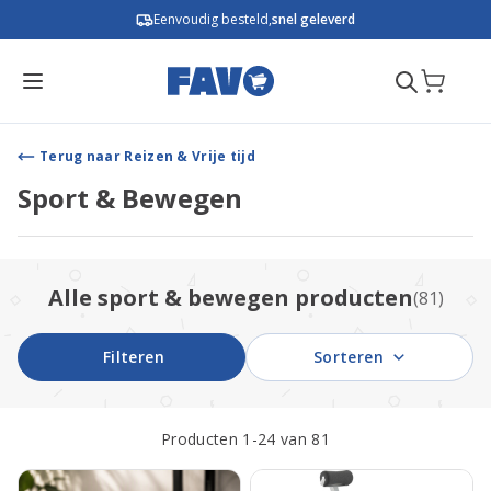
Ga naar de inhoud
Eenvoudig besteld,
snel geleverd
Terug naar Reizen & Vrije tijd
Sport & Bewegen
Alle sport & bewegen producten
(81)
Filteren
Sorteren
Producten
1
-
24
van
81