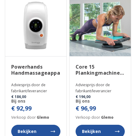
Powerhands
Core 15
Handmassageapparaat
Plankingmachine
met
Vibratiefunctie
Adviesprijs door de
Adviesprijs door de
fabrikant/leverancier
fabrikant/leverancier
€ 186,00
€ 196,00
Bij ons
Bij ons
€ 92,99
€ 96,99
Verkoop door
Glemo
Verkoop door
Glemo
Bekijken
Bekijken