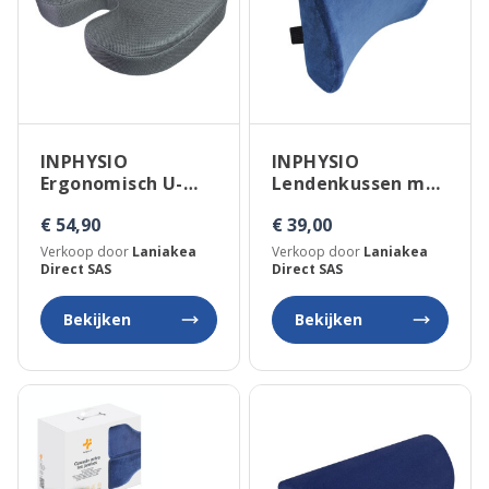
INPHYSIO
INPHYSIO
Ergonomisch U-
Lendenkussen met
vormig coccyx-
bevestigingsriem
€ 54,90
€ 39,00
zitkussen
Verkoop door
Laniakea
Verkoop door
Laniakea
Direct SAS
Direct SAS
Bekijken
Bekijken