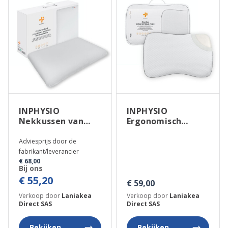
INPHYSIO
INPHYSIO
Nekkussen van
Ergonomisch
traagschuim voor
nekkussen anti-
gevoelige huid
huisstofmijt voor
Adviesprijs door de
Bambousatiné
de schouders
fabrikant/leverancier
€ 68,00
Bij ons
€ 55,20
€ 59,00
Verkoop door
Laniakea
Verkoop door
Laniakea
Direct SAS
Direct SAS
Bekijken
Bekijken