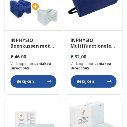
INPHYSIO
INPHYSIO
Beenkussen met
Multifunctionele
extra hoes
halfrol van
€ 46,00
€ 32,00
traagschuim met
verstelbare riem
Verkoop door
Laniakea
Verkoop door
Laniakea
Direct SAS
Direct SAS
Bekijken
Bekijken