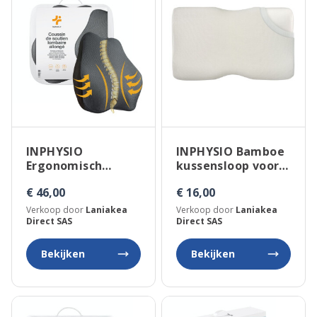
INPHYSIO
INPHYSIO Bamboe
Ergonomisch
kussensloop voor
lendenkussen met
nekkussen Duo
€ 46,00
€ 16,00
verstelbare
riemen
Verkoop door
Laniakea
Verkoop door
Laniakea
Direct SAS
Direct SAS
Bekijken
Bekijken