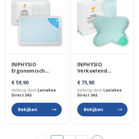
INPHYSIO
INPHYSIO
Ergonomisch
Verkoelend
verkoelend
nekkussen
€ 59,90
€ 75,90
nekkussen
vlindervormig
ConfortGel
multipositie
Verkoop door
Laniakea
Verkoop door
Laniakea
Direct SAS
Direct SAS
Bekijken
Bekijken