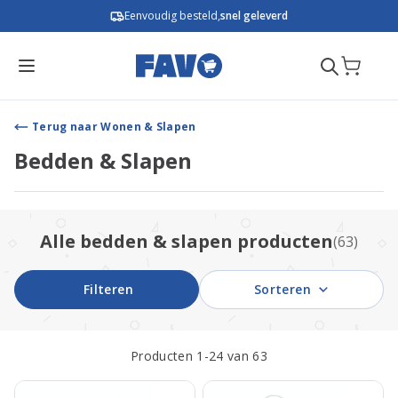
Ga naar de inhoud
Eenvoudig besteld,
snel geleverd
Terug naar Wonen & Slapen
Bedden & Slapen
Alle bedden & slapen producten
(63)
Filteren
Sorteren
Producten
1
-
24
van
63