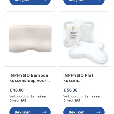
INPHYSIO Bamboe
INPHYSIO Plat
kussensloop voor
kussen
nekkussen Confort
vlindervormig
€ 16,00
€ 56,30
Plus
Verkoop door
Laniakea
Verkoop door
Laniakea
Direct SAS
Direct SAS
Bekijken
Bekijken