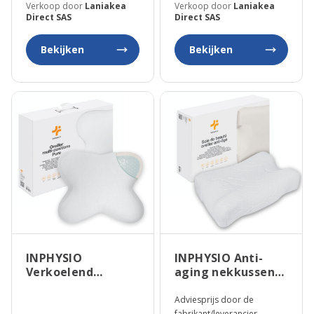
Verkoop door
Laniakea
Verkoop door
Laniakea
Direct SAS
Direct SAS
Bekijken
Bekijken
INPHYSIO
INPHYSIO Anti-
Verkoelend
aging nekkussen
nekkussen
met cosmetische
vlindervormig
kussensloop “Soie
Adviesprijs door de
fabrikant/leverancier