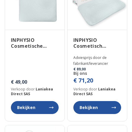
INPHYSIO
INPHYSIO
Cosmetische
Cosmetisch
kussensloop met
hydraterend
Q10, collageen en
kussen van
Adviesprijs door de
hyaluronzuur
traagschuim met
fabrikant/leverancier
Dermacoll
€ 89,00
Bij ons
kussensloop
€ 71,20
€ 49,00
Verkoop door
Laniakea
Verkoop door
Laniakea
Direct SAS
Direct SAS
Bekijken
Bekijken