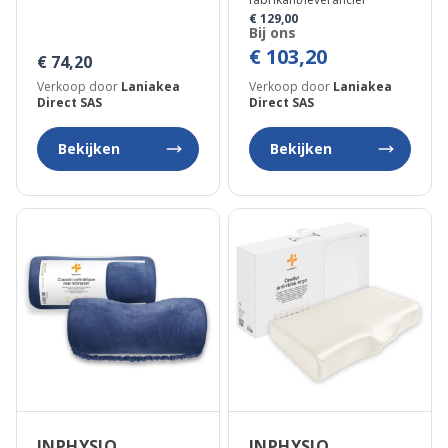
Pure
de Beauté”
€ 129,00
Bij ons
€ 103,20
€ 74,20
Verkoop door
Laniakea
Verkoop door
Laniakea
Direct SAS
Direct SAS
Bekijken
Bekijken
INPHYSIO
INPHYSIO