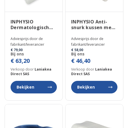
INPHYSIO
INPHYSIO Anti-
Dermatologisch
snurk kussen met
nekkussen van
dubbelzijdig
traagschuim met
massageoppervlak
Adviesprijs door de
Adviesprijs door de
Dermazen
fabrikant/leverancier
fabrikant/leverancier
kussensloop
€ 79,00
€ 58,00
Bij ons
Bij ons
€ 63,20
€ 46,40
Verkoop door
Laniakea
Verkoop door
Laniakea
Direct SAS
Direct SAS
Bekijken
Bekijken