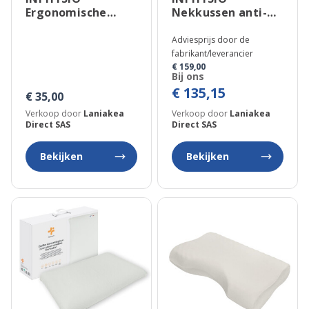
Ergonomische
Nekkussen anti-
multifunctionele
rimpel met zijden
nekrol
kussensloop Ergo
Adviesprijs door de
fabrikant/leverancier
€ 159,00
Bij ons
€ 135,15
€ 35,00
Verkoop door
Laniakea
Verkoop door
Laniakea
Direct SAS
Direct SAS
Bekijken
Bekijken