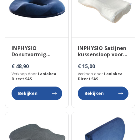
INPHYSIO
INPHYSIO Satijnen
Donutvormig
kussensloop voor
coccyx-zitkussen
anti-snurk kussen
€ 48,90
€ 15,00
Verkoop door
Laniakea
Verkoop door
Laniakea
Direct SAS
Direct SAS
Bekijken
Bekijken