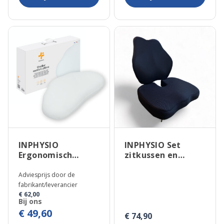
INPHYSIO
INPHYSIO Set
Ergonomisch
zitkussen en
nekkussen van
lendenkussen
traagschuim
Adviesprijs door de
Confort Ultime
fabrikant/leverancier
€ 62,00
Bij ons
€ 49,60
€ 74,90