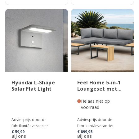
Hyundai L-Shape
Feel Home 5-in-1
Solar Flat Light
Loungeset met
Salontafel
Toscana
Helaas niet op
voorraad
Adviesprijs door de
Adviesprijs door de
fabrikant/leverancier
fabrikant/leverancier
€ 59,99
€ 899,95
Bij ons
Bij ons