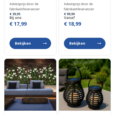
Zonne-energie
Adviesprijs door de
Adviesprijs door de
fabrikant/leverancier
fabrikant/leverancier
€ 39,95
€ 99,99
Bij ons
Vanaf
€ 17,99
€ 18,99
Bekijken
Bekijken