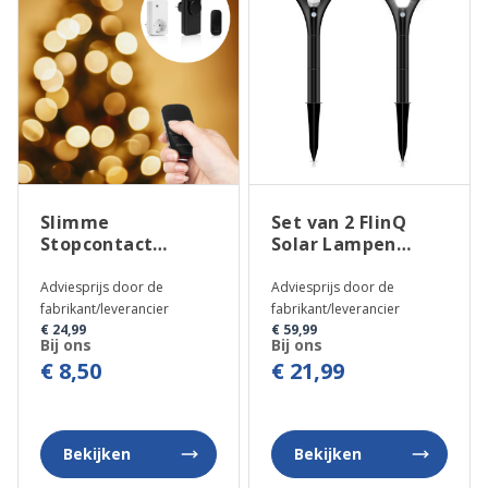
Slimme
Set van 2 FlinQ
Stopcontact
Solar Lampen
Schakelset met
Spike
Afstandsbediening
Adviesprijs door de
Adviesprijs door de
fabrikant/leverancier
fabrikant/leverancier
€ 24,99
€ 59,99
Bij ons
Bij ons
€ 8,50
€ 21,99
Bekijken
Bekijken