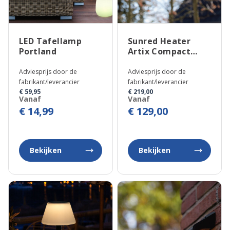
LED Tafellamp
Sunred Heater
Portland
Artix Compact
Bright Hangend
Adviesprijs door de
Adviesprijs door de
fabrikant/leverancier
fabrikant/leverancier
€ 59,95
€ 219,00
Vanaf
Vanaf
€ 14,99
€ 129,00
Bekijken
Bekijken