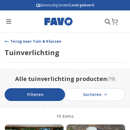
Ga naar de inhoud
Eenvoudig besteld,
snel geleverd
Terug naar Tuin & Klussen
Tuinverlichting
Alle tuinverlichting producten
(19)
Filteren
Sorteren
19
Items