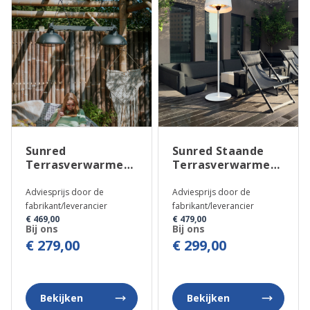
Sunred
Sunred Staande
Terrasverwarmer
Terrasverwarmer
Indus II
Artix Bright
Adviesprijs door de
Adviesprijs door de
fabrikant/leverancier
fabrikant/leverancier
€ 469,00
€ 479,00
Bij ons
Bij ons
€ 279,00
€ 299,00
Bekijken
Bekijken