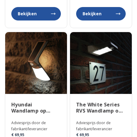
Bekijken
Bekijken
Hyundai
The White Series
Wandlamp op
RVS Wandlamp op
Zonne-energie
Zonne-energie
Fairy 2W
Adviesprijs door de
Adviesprijs door de
fabrikant/leverancier
fabrikant/leverancier
€ 69,95
€ 69,95